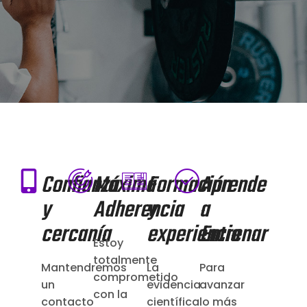
Confianza
Máxima
Formación
Aprende
y
Adherencia
y
a
cercanía
experiencia
Entrenar
Estoy
totalmente
Mantendremos
La
Para
comprometido
un
evidencia
avanzar
con la
contacto
científica
lo más