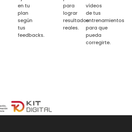
en tu
para
vídeos
plan
lograr
de tus
según
resultados
entrenamientos
tus
reales.
para que
feedbacks.
pueda
corregirte.