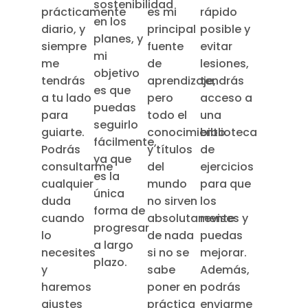
sostenibilidad
prácticamente
es mi
rápido
en los
diario, y
principal
posible y
planes, y
siempre
fuente
evitar
mi
me
de
lesiones,
objetivo
tendrás
aprendizaje,
tendrás
es que
a tu lado
pero
acceso a
puedas
para
todo el
una
seguirlo
guiarte.
conocimiento
biblioteca
fácilmente,
Podrás
y títulos
de
ya que
consultarme
del
ejercicios
es la
cualquier
mundo
para que
única
duda
no sirven
los
forma de
cuando
absolutamente
revises y
progresar
lo
de nada
puedas
a largo
necesites
si no se
mejorar.
plazo.
y
sabe
Además,
haremos
poner en
podrás
ajustes
práctica
enviarme