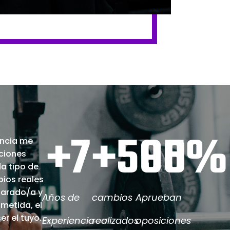
+
7
+
500
95
%
encia me
ciones
a tipo de
bios reales
parado/a y
Años de
cambios
Aprueban
metida, el
r el tuyo.
Experiencia
realizados
oposiciones